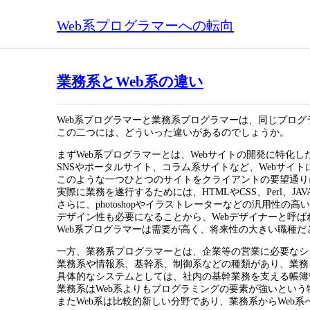
Web系プログラマーへの転向
業務系とWeb系の違い
Web系プログラマーと業務系プログラマーは、同じプロ
この二つには、どういった違いがあるのでしょうか。
まずWeb系プログラマーとは、Webサイトの開発に特化
SNSやポータルサイト、コラム系サイトなど、Webサイ
このような一つひとつのサイトをクライアントの要望通り
実際に業務を遂行するためには、HTMLやCSS、Perl、JA
さらに、photoshopやイラストレーターなどの汎用性
デザイン性も必要になることから、Webデザイナーと呼
Web系プログラマーは需要が高く、将来性の大きい職種だ
一方、業務系プログラマーとは、企業等の営業に必要なシ
業務系や情報系、基幹系、制御系などの種類があり、業務
具体的なシステムとしては、社内の基幹業務を支える帳簿
業務系はWeb系よりもプログラミングの要素が強いという
またWeb系は比較的新しい分野であり、業務系からWeb