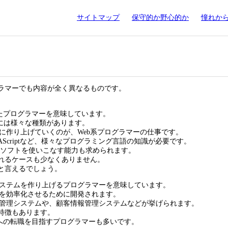
サイトマップ
保守的か野心的か
憧れか
グラマーでも内容が全く異なるものです。
したプログラマーを意味しています。
トには様々な種類があります。
に作り上げていくのが、Web系プログラマーの仕事です。
VAScriptなど、様々なプログラミング言語の知識が必要です。
の高いソフトを使いこなす能力も求められます。
ばれるケースも少なくありません。
と言えるでしょう。
ステムを作り上げるプログラマーを意味しています。
を効率化させるために開発されます。
管理システムや、顧客情報管理システムなどが挙げられます。
特徴もあります。
系への転職を目指すプログラマーも多いです。