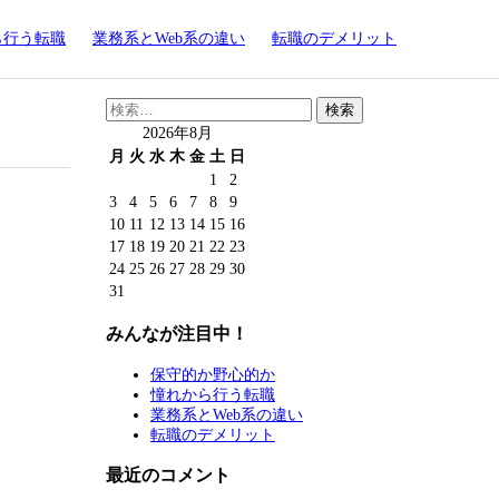
ら行う転職
業務系とWeb系の違い
転職のデメリット
検
索:
2026年8月
月
火
水
木
金
土
日
1
2
3
4
5
6
7
8
9
10
11
12
13
14
15
16
17
18
19
20
21
22
23
24
25
26
27
28
29
30
31
みんなが注目中！
保守的か野心的か
憧れから行う転職
業務系とWeb系の違い
転職のデメリット
最近のコメント